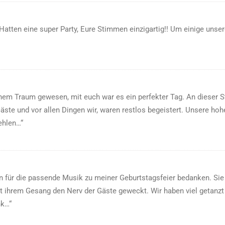
atten eine super Party, Eure Stimmen einzigartig!! Um einige unsere
m Traum gewesen, mit euch war es ein perfekter Tag. An dieser St
ste und vor allen Dingen wir, waren restlos begeistert. Unsere ho
ehlen…“
en für die passende Musik zu meiner Geburtstagsfeier bedanken. S
it ihrem Gesang den Nerv der Gäste geweckt. Wir haben viel getanz
nk…“