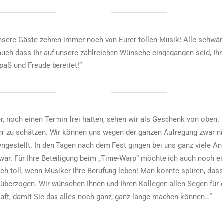
unsere Gäste zehren immer noch von Eurer tollen Musik! Alle schwär
e auch dass Ihr auf unsere zahlreichen Wünsche eingegangen seid, 
paß und Freude bereitet!“
 noch einen Termin frei hatten, sehen wir als Geschenk von oben. 
hr zu schätzen. Wir können uns wegen der ganzen Aufregung zwar nic
gestellt. In den Tagen nach dem Fest gingen bei uns ganz viele Anr
 war. Für Ihre Beteiligung beim „Time-Warp“ möchte ich auch noch e
ach toll, wenn Musiker ihre Berufung leben! Man konnte spüren, das
e überzogen. Wir wünschen Ihnen und Ihren Kollegen allen Segen fü
aft, damit Sie das alles noch ganz, ganz lange machen können…“