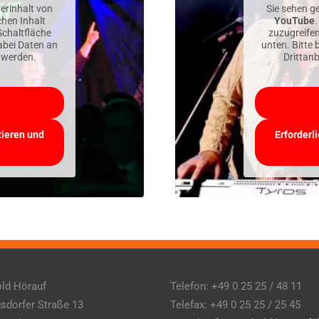
erinhalt von
Sie sehen g
chen Inhalt
YouTube
.
 Schaltfläche
zuzugreifen,
dabei Daten an
unten. Bitte 
 werden.
Drittan
tieren und
Erforderl
ld Hörauf
Telefon: +49 0 25 25 / 48 11
sdorfer Straße 13
Telefax: +49 0 25 25 / 25 45