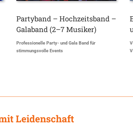
Partyband – Hochzeitsband –
Galaband (2–7 Musiker)
P
rofessi
o
nelle
P
arty-
u
nd
G
ala
B
and
f
ür
V
s
timmun
g
svolle
E
vents
V
mit Leidenschaft