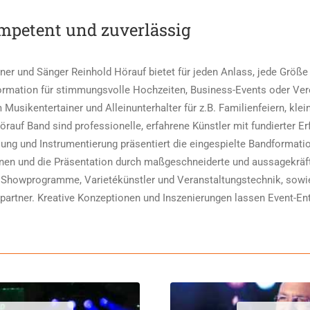
mpetent und zuverlässig
ainer und Sänger Reinhold Hörauf bietet für jeden Anlass, jede Größ
o-Formation für stimmungsvolle Hochzeiten, Business-Events oder Ve
Musikentertainer und Alleinunterhalter für z.B. Familienfeiern, kle
örauf Band sind professionelle, erfahrene Künstler mit fundierter E
ung und Instrumentierung präsentiert die eingespielte Bandforma
ionen und die Präsentation durch maßgeschneiderte und aussagekräf
, Showprogramme, Varietékünstler und Veranstaltungstechnik, sowi
hpartner. Kreative Konzeptionen und Inszenierungen lassen Event-E