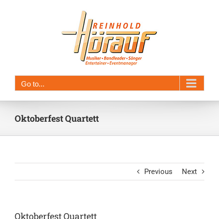
Skip
to
content
Go to...
Oktoberfest Quartett
Previous
Next
Oktoberfest Quartett