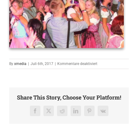
für
By
xmedia
|
Juli 6th, 2017
|
Kommentare deaktiviert
Oktoberfest
Quartett
Share This Story, Choose Your Platform!
Facebook
X
Reddit
LinkedIn
Pinterest
Vk